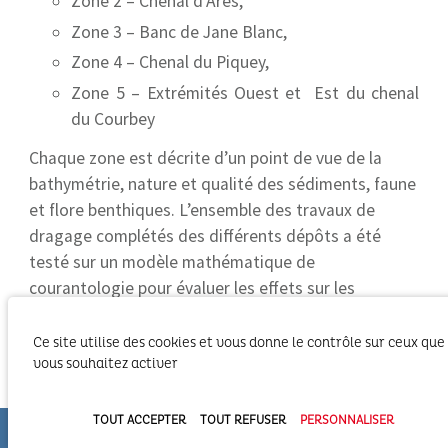
Zone 2 – Chenal d’Arès,
Zone 3 – Banc de Jane Blanc,
Zone 4 – Chenal du Piquey,
Zone 5 – Extrémités Ouest et Est du chenal
du Courbey
Chaque zone est décrite d’un point de vue de la
bathymétrie, nature et qualité des sédiments, faune
et flore benthiques. L’ensemble des travaux de
dragage complétés des différents dépôts a été
testé sur un modèle mathématique de
courantologie pour évaluer les effets sur les
écoulements et le renouvellement des eaux.
Ce site utilise des cookies et vous donne le contrôle sur ceux que
Les travaux de dragage modifient la répartition des
vous souhaitez activer
flux de marée entre le chenal du Piquey et le chenal
d’Eyrac vers une meilleure alimentation du chenal de
TOUT ACCEPTER
TOUT REFUSER
PERSONNALISER
Piquey (+3 à 4%). L’augmentation des flux de flot