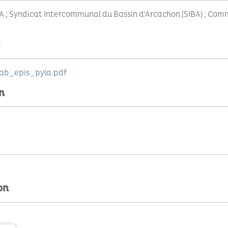
 ; Syndicat Intercommunal du Bassin d'Arcachon (SIBA) ; Com
e
ab_epis_pyla.pdf
n
on