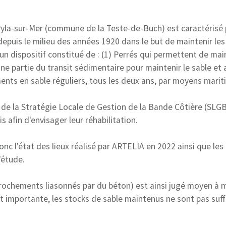
 Pyla-sur-Mer (commune de la Teste-de-Buch) est caractérisé 
epuis le milieu des années 1920 dans le but de maintenir les 
 un dispositif constitué de : (1) Perrés qui permettent de maint
une partie du transit sédimentaire pour maintenir le sable et a
ments en sable réguliers, tous les deux ans, par moyens marit
de la Stratégie Locale de Gestion de la Bande Côtière (SL
s afin d'envisager leur réhabilitation.
nc l'état des lieux réalisé par ARTELIA en 2022 ainsi que les
'étude.
rochements liasonnés par du béton) est ainsi jugé moyen à m
t importante, les stocks de sable maintenus ne sont pas suffi