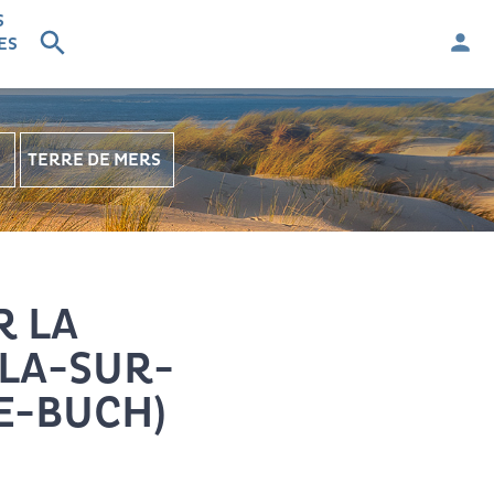
S
Men
ES
Rechercher
TERRE DE MERS
R LA
YLA-SUR-
E-BUCH)