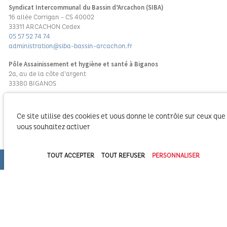
Syndicat Intercommunal du Bassin d’Arcachon (SIBA)
16 allée Corrigan - CS 40002
33311 ARCACHON Cedex
05 57 52 74 74
administration@siba-bassin-arcachon.fr
Pôle Assainissement et hygiène et santé à Biganos
2a, av de la côte d’argent
33380 BIGANOS
PORTAIL TOURISME DU BASSIN
Ce site utilise des cookies et vous donne le contrôle sur ceux que
vous souhaitez activer
REVUE DE PRESSE
PORTAIL DE LA MARQUE BASSIN D’ARCACHON
TOUT ACCEPTER
TOUT REFUSER
PERSONNALISER
Menu Pied de page
Nous contacter
Recrutement
Mentions légales
Accessibilité
Plan du site
Portail CHORUS PRO : identifiant SIBA 253 306 435 000 12