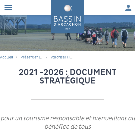
Aller au contenu
Aller à la navigation principale
Aller à la recherche
Aller au pied de page
Men
menu
FIL D'ARIANE
Accueil
Préserver le cadre de vie
Valoriser l’image et la notoriété du Bassin d’Arcachon
2021 -2026 : DOCUMENT
STRATÉGIQUE
pour un tourisme responsable et bienveillant au
bénéfice de tous