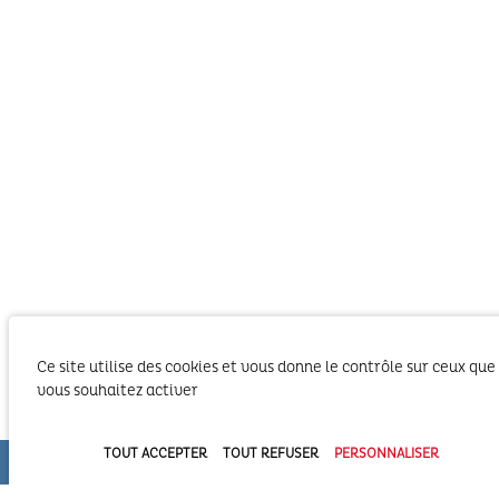
Ce site utilise des cookies et vous donne le contrôle sur ceux que
vous souhaitez activer
TOUT ACCEPTER
TOUT REFUSER
PERSONNALISER
Le SIBA, Syndicat Intercommunal du Bassin
d’Arcachon exerce les activités liées à ses