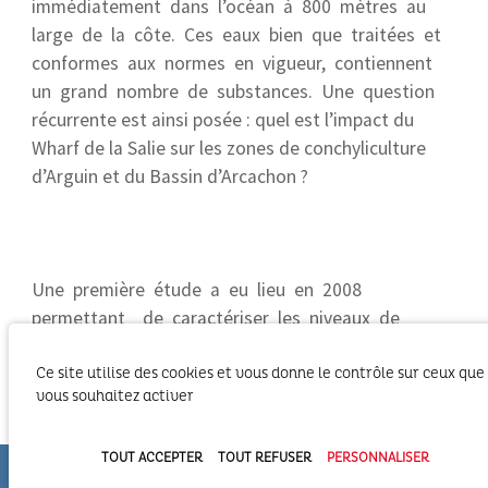
immédiatement dans l’océan à 800 mètres au
large de la côte. Ces eaux bien que traitées et
conformes aux normes en vigueur, contiennent
un grand nombre de substances. Une question
récurrente est ainsi posée : quel est l’impact du
Wharf de la Salie sur les zones de conchyliculture
d’Arguin et du Bassin d’Arcachon ?
Une première étude a eu lieu en 2008
permettant de caractériser les niveaux de
contaminants organiques et métalliques de
l’effluent du Wharf de la Salie, et de définir des
Ce site utilise des cookies et vous donne le contrôle sur ceux que
vous souhaitez activer
traceurs moléculaires spécifiques représentatifs
de cet effluent (substances pharmaceutiques,
alkylphénols, métaux…).
TOUT ACCEPTER
TOUT REFUSER
PERSONNALISER