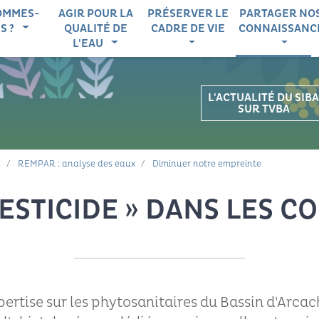
igation principale
OMMES-
AGIR POUR LA
PRÉSERVER LE
PARTAGER NO
S ?
QUALITÉ DE
CADRE DE VIE
CONNAISSANC
L'EAU
L'ACTUALITÉ DU SIBA
SUR TVBA
s
REMPAR : analyse des eaux
Diminuer notre empreinte
PESTICIDE » DANS LES 
expertise sur les phytosanitaires du Bassin d'Arcac