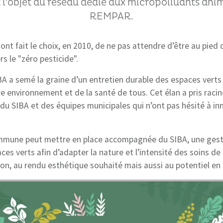
 l'objet du réseau dédié aux micropolluants anim
REMPAR.
t fait le choix, en 2010, de ne pas attendre d’être au pied 
rs le "zéro pesticide".
SIBA a semé la graine d’un entretien durable des espaces verts
re environnement et de la santé de tous. Cet élan a pris racin
du SIBA et des équipes municipales qui n’ont pas hésité à inn
mmune peut mettre en place accompagnée du SIBA, une gest
aces verts afin d’adapter la nature et l’intensité des soins d
ion, au rendu esthétique souhaité mais aussi au potentiel en