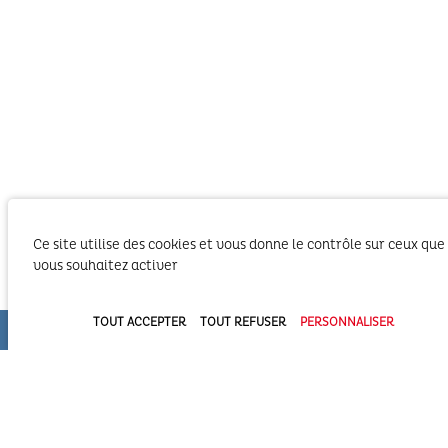
Ce site utilise des cookies et vous donne le contrôle sur ceux que
vous souhaitez activer
Le SIBA, Syndicat Intercommunal du Bassin
d’Arcachon exerce les activités liées à ses
TOUT ACCEPTER
TOUT REFUSER
PERSONNALISER
compétences statutaires sur le territoire des 2
Communautés d’Agglomération du Bassin
d’Arcachon (COBAN et COBAS). Il exerce également
ses compétences statutaires à l’intérieur du
Domaine Public Maritime constitué du plan d’eau et de son bassin
versant.