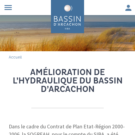
Aller au contenu
Aller à la navigation principale
Aller à la recherche
Aller au pied de page
Men
menu
FIL D'ARIANE
Accueil
AMÉLIORATION DE
L’HYDRAULIQUE DU BASSIN
D’ARCACHON
Dans le cadre du Contrat de Plan Etat-Région 2000-
2006, la SOGREAH, pour le compte du SIBA, a été