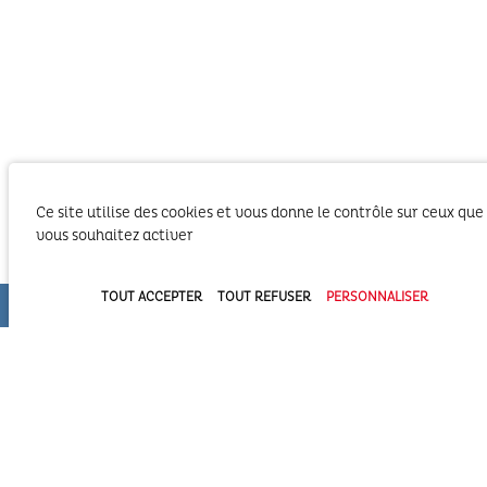
Ce site utilise des cookies et vous donne le contrôle sur ceux que
vous souhaitez activer
TOUT ACCEPTER
TOUT REFUSER
PERSONNALISER
Le SIBA, Syndicat Intercommunal du Bassin
d’Arcachon exerce les activités liées à ses
compétences statutaires sur le territoire des 2
Communautés d’Agglomération du Bassin
d’Arcachon (COBAN et COBAS). Il exerce également
ses compétences statutaires à l’intérieur du
Domaine Public Maritime constitué du plan d’eau et de son bassin
versant.