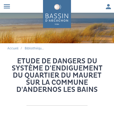
Aller au contenu
Aller à la navigation principale
Aller à la recherche
Aller au pied de page
Men
menu
FIL D'ARIANE
Accueil
Bibliothèque environnementale
ETUDE DE DANGERS DU
SYSTÈME D'ENDIGUEMENT
DU QUARTIER DU MAURET
SUR LA COMMUNE
D'ANDERNOS LES BAINS