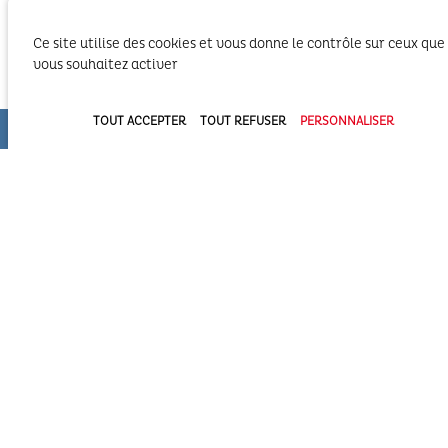
Ce site utilise des cookies et vous donne le contrôle sur ceux que
vous souhaitez activer
TOUT ACCEPTER
TOUT REFUSER
PERSONNALISER
Le SIBA, Syndicat Intercommunal du Bassin
d’Arcachon exerce les activités liées à ses
compétences statutaires sur le territoire des 2
Communautés d’Agglomération du Bassin
d’Arcachon (COBAN et COBAS). Il exerce également
ses compétences statutaires à l’intérieur du
Domaine Public Maritime constitué du plan d’eau et de son bassin
versant.
Syndicat Intercommunal du Bassin d’Arcachon (SIBA)
16 allée Corrigan - CS 40002
33311 ARCACHON Cedex
05 57 52 74 74
administration@siba-bassin-arcachon.fr
Pôle Assainissement et hygiène et santé à Biganos