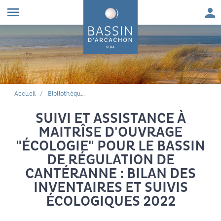
Aller au contenu
Aller à la navigation principale
Aller à la recherche
Aller au pied de page
Men
menu
FIL D'ARIANE
Accueil
Bibliothèque environnementale
SUIVI ET ASSISTANCE À
MAITRÎSE D'OUVRAGE
"ÉCOLOGIE" POUR LE BASSIN
DE RÉGULATION DE
CANTÉRANNE : BILAN DES
INVENTAIRES ET SUIVIS
ÉCOLOGIQUES 2022