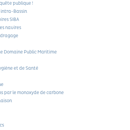
quête publique !
 intra-Bassin
ires SIBA
es navires
e dragage
r le Domaine Public Maritime
giène et de Santé
ne
ons par le monoxyde de carbone
maison
cs