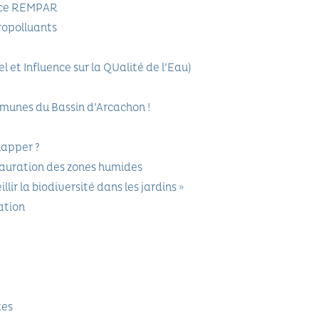
ance REMPAR
ropolluants
 et Influence sur la QUalité de l’Eau)
mmunes du Bassin d’Arcachon !
happer ?
auration des zones humides
illir la biodiversité dans les jardins »
ation
tes