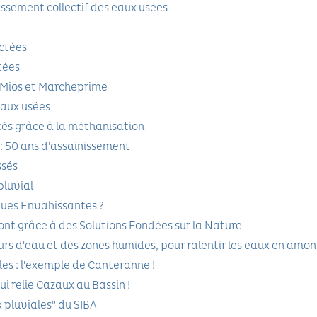
ssement collectif des eaux usées
ectées
tées
 Mios et Marcheprime
eaux usées
tés grâce à la méthanisation
: 50 ans d'assainissement
ssés
pluvial
iques Envahissantes ?
ont grâce à des Solutions Fondées sur la Nature
urs d'eau et des zones humides, pour ralentir les eaux en amon
es : l'exemple de Canteranne !
i relie Cazaux au Bassin !
 pluviales" du SIBA