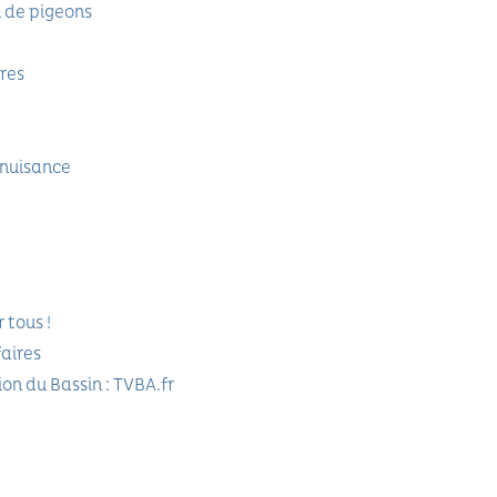
n de pigeons
ores
 nuisance
 tous !
faires
on du Bassin : TVBA.fr