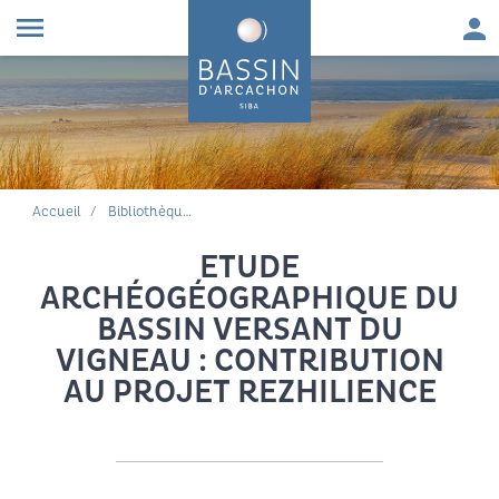
Aller au contenu
Aller à la navigation principale
Aller à la recherche
Aller au pied de page
Men
menu
FIL D'ARIANE
Accueil
Bibliothèque environnementale
ETUDE
ARCHÉOGÉOGRAPHIQUE DU
BASSIN VERSANT DU
VIGNEAU : CONTRIBUTION
AU PROJET REZHILIENCE