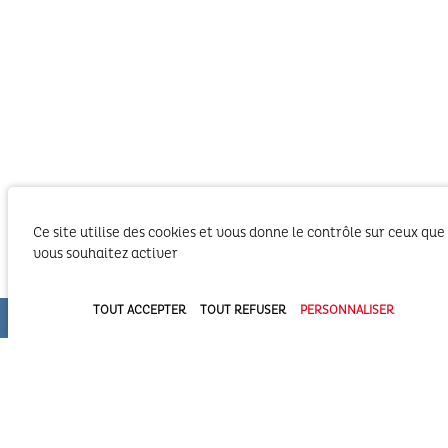
Ce site utilise des cookies et vous donne le contrôle sur ceux que
vous souhaitez activer
TOUT ACCEPTER
TOUT REFUSER
PERSONNALISER
Le SIBA, Syndicat Intercommunal du Bassin
d’Arcachon exerce les activités liées à ses
compétences statutaires sur le territoire des 2
Communautés d’Agglomération du Bassin
d’Arcachon (COBAN et COBAS). Il exerce également
ses compétences statutaires à l’intérieur du
Domaine Public Maritime constitué du plan d’eau et de son bassin