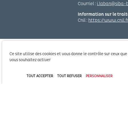
Courriel :
i.laban@siba-b
Information sur le trai
Cnil :
https://www.cnil.f
Ce site utilise des cookies et vous donne le contrôle sur ceux que
vous souhaitez activer
TOUT ACCEPTER
TOUT REFUSER
PERSONNALISER
Le SIBA, Syndicat Intercommunal du Bassin
d’Arcachon exerce les activités liées à ses
compétences statutaires sur le territoire des 2
Communautés d’Agglomération du Bassin