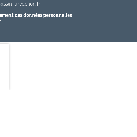
assin-arcachon.fr
tement des données personnelles
r
Syndicat Intercommunal du Bassin
Pôle Assainissement et 
d’Arcachon (SIBA)
santé à Biganos
16 allée Corrigan - CS 40002
2a, av de la côte d’arge
33311 ARCACHON Cedex
33380 BIGANOS