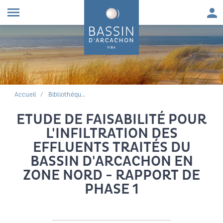
Aller au contenu
Aller à la navigation principale
Aller à la recherche
Aller au pied de page
Men
menu
FIL D'ARIANE
Accueil
Bibliothèque environnementale
ETUDE DE FAISABILITÉ POUR
L'INFILTRATION DES
EFFLUENTS TRAITÉS DU
BASSIN D'ARCACHON EN
ZONE NORD - RAPPORT DE
PHASE 1