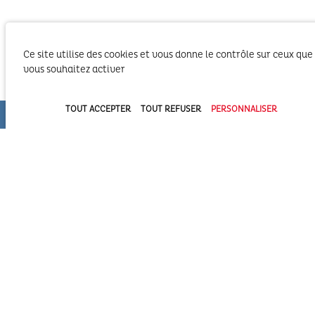
Ce site utilise des cookies et vous donne le contrôle sur ceux que
vous souhaitez activer
Le SIBA, Syndicat Intercommunal du Bassin
TOUT ACCEPTER
TOUT REFUSER
PERSONNALISER
d’Arcachon exerce les activités liées à ses
compétences statutaires sur le territoire des 2
Communautés d’Agglomération du Bassin
d’Arcachon (COBAN et COBAS). Il exerce également
ses compétences statutaires à l’intérieur du
Domaine Public Maritime constitué du plan d’eau et de son bassin
versant.
Syndicat Intercommunal du Bassin d’Arcachon (SIBA)
16 allée Corrigan - CS 40002
33311 ARCACHON Cedex
05 57 52 74 74
administration@siba-bassin-arcachon.fr
Pôle Assainissement et hygiène et santé à Biganos
2a, av de la côte d’argent