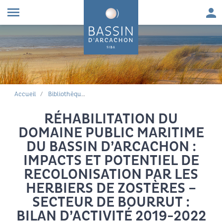
Aller au contenu
Aller à la navigation principale
Aller à la recherche
Aller au pied de page
Men
menu
FIL D'ARIANE
Accueil
Bibliothèque environnementale
RÉHABILITATION DU
DOMAINE PUBLIC MARITIME
DU BASSIN D’ARCACHON :
IMPACTS ET POTENTIEL DE
RECOLONISATION PAR LES
HERBIERS DE ZOSTÈRES –
SECTEUR DE BOURRUT :
BILAN D’ACTIVITÉ 2019-2022