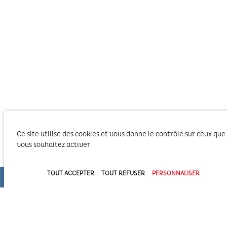
Ce site utilise des cookies et vous donne le contrôle sur ceux que
vous souhaitez activer
Le SIBA, Syndicat Intercommunal du Bassin
d’Arcachon exerce les activités liées à ses
TOUT ACCEPTER
TOUT REFUSER
PERSONNALISER
compétences statutaires sur le territoire des 2
Communautés d’Agglomération du Bassin
d’Arcachon (COBAN et COBAS). Il exerce également
ses compétences statutaires à l’intérieur du
Domaine Public Maritime constitué du plan d’eau et de son bassin
versant.