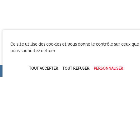
Ce site utilise des cookies et vous donne le contrôle sur ceux que
vous souhaitez activer
Le SIBA, Syndicat Intercommunal du Bassin
TOUT ACCEPTER
TOUT REFUSER
PERSONNALISER
d’Arcachon exerce les activités liées à ses
compétences statutaires sur le territoire des 2
Communautés d’Agglomération du Bassin
d’Arcachon (COBAN et COBAS). Il exerce également
ses compétences statutaires à l’intérieur du
Domaine Public Maritime constitué du plan d’eau et de son bassin
versant.
Syndicat Intercommunal du Bassin d’Arcachon (SIBA)
16 allée Corrigan - CS 40002
33311 ARCACHON Cedex
05 57 52 74 74
administration@siba-bassin-arcachon.fr