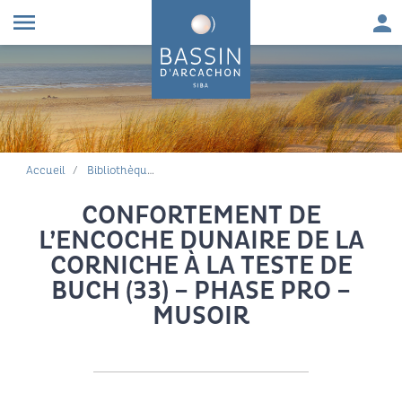
Aller au contenu
Aller à la navigation principale
Aller à la recherche
Aller au pied de page
Men
menu
FIL D'ARIANE
Accueil
Bibliothèque environnementale
CONFORTEMENT DE
L’ENCOCHE DUNAIRE DE LA
CORNICHE À LA TESTE DE
BUCH (33) – PHASE PRO –
MUSOIR