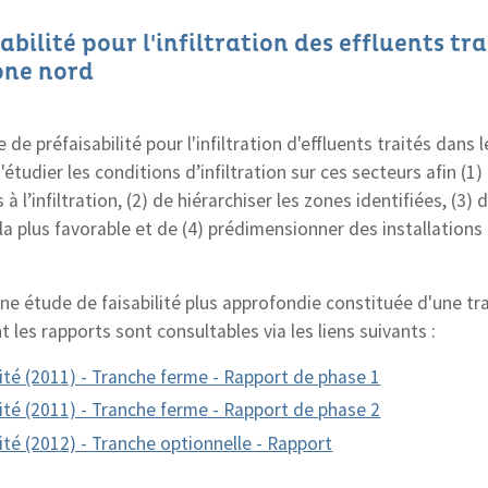
bilité pour l'infiltration des effluents tr
one nord
 de préfaisabilité pour l'infiltration d'effluents traités dans
étudier les conditions d’infiltration sur ces secteurs afin (1)
s à l’infiltration, (2) de hiérarchiser les zones identifiées, (3
e la plus favorable et de (4) prédimensionner des installations 
'une étude de faisabilité plus approfondie constituée d'une t
 les rapports sont consultables via les liens suivants :
lité (2011) - Tranche ferme - Rapport de phase 1
lité (2011) - Tranche ferme - Rapport de phase 2
ité (2012) - Tranche optionnelle - Rapport