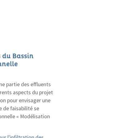
s du Bassin
nnelle
ne partie des effluents
érents aspects du projet
ion pour envisager une
 de faisabilité se
onnelle « Modélisation
ur l'infiltration des