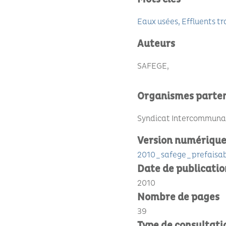
Eaux usées
Effluents tr
Auteurs
SAFEGE
Organismes parte
Syndicat Intercommunal 
Version numériqu
2010_safege_prefaisabi
Date de publicatio
2010
Nombre de pages
39
Type de consultati