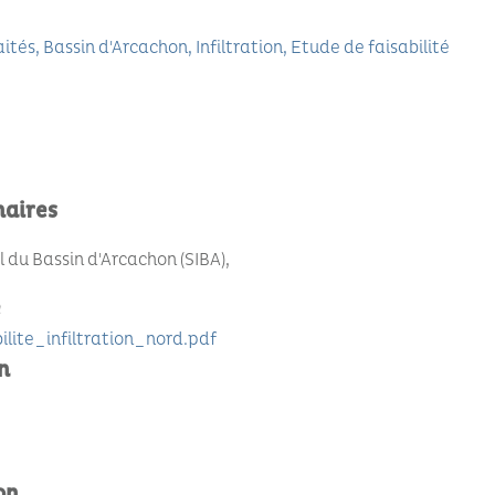
aités
Bassin d'Arcachon
Infiltration
Etude de faisabilité
naires
du Bassin d'Arcachon (SIBA)
e
lite_infiltration_nord.pdf
n
on