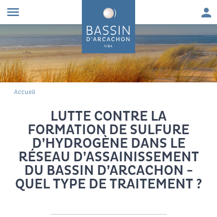
Aller au contenu
Aller à la navigation principale
Aller à la recherche
Aller au pied de page
Men
menu
FIL D'ARIANE
Accueil
LUTTE CONTRE LA
FORMATION DE SULFURE
D’HYDROGÈNE DANS LE
RÉSEAU D’ASSAINISSEMENT
DU BASSIN D’ARCACHON -
QUEL TYPE DE TRAITEMENT ?