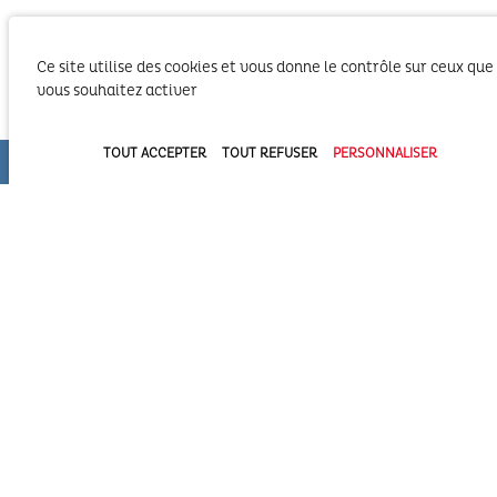
Ce site utilise des cookies et vous donne le contrôle sur ceux que
vous souhaitez activer
TOUT ACCEPTER
TOUT REFUSER
PERSONNALISER
Le SIBA, Syndicat Intercommunal du Bassin
d’Arcachon exerce les activités liées à ses
compétences statutaires sur le territoire des 2
Communautés d’Agglomération du Bassin
d’Arcachon (COBAN et COBAS). Il exerce également
ses compétences statutaires à l’intérieur du
Domaine Public Maritime constitué du plan d’eau et de son bassin
versant.
Syndicat Intercommunal du Bassin d’Arcachon (SIBA)
16 allée Corrigan - CS 40002
33311 ARCACHON Cedex
05 57 52 74 74