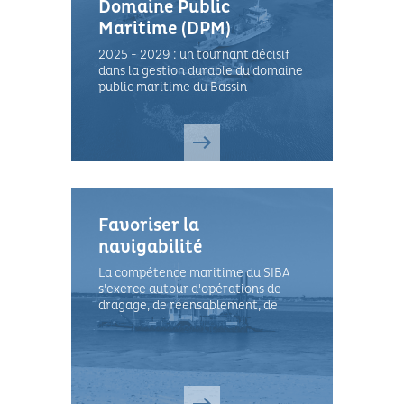
Domaine Public
Maritime (DPM)
2025 - 2029 : un tournant décisif
dans la gestion durable du domaine
public maritime du Bassin
d'Arcachon
Favoriser la
navigabilité
La compétence maritime du SIBA
s'exerce autour d'opérations de
dragage, de réensablement, de
balisage mais aussi autour de
missions de restauration des
vasières sur le domaine public
maritime.