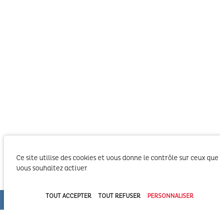
Ce site utilise des cookies et vous donne le contrôle sur ceux que
vous souhaitez activer
Le SIBA, Syndicat Intercommunal du Bassin
d’Arcachon exerce les activités liées à ses
TOUT ACCEPTER
TOUT REFUSER
PERSONNALISER
compétences statutaires sur le territoire des 2
Communautés d’Agglomération du Bassin
d’Arcachon (COBAN et COBAS). Il exerce également