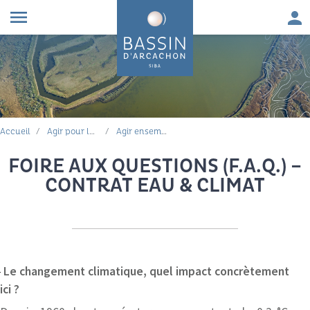
Aller au contenu
Aller à la navigation principale
Aller à la recherche
Aller au pied de page
Men
menu
FIL D'ARIANE
Accueil
Agir pour la qualité de l'eau
Agir ensemble, tous mobilisés : contrat eau & climat 2025-2030
FOIRE AUX QUESTIONS (F.A.Q.) –
CONTRAT EAU & CLIMAT
Le changement climatique, quel impact concrètement
ici ?