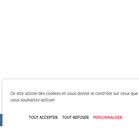
Ce site utilise des cookies et vous donne le contrôle sur ceux que
vous souhaitez activer
Le SIBA, Syndicat Intercommunal du Bassin
d’Arcachon exerce les activités liées à ses
TOUT ACCEPTER
TOUT REFUSER
PERSONNALISER
compétences statutaires sur le territoire des 2
Communautés d’Agglomération du Bassin
d’Arcachon (COBAN et COBAS). Il exerce également
ses compétences statutaires à l’intérieur du