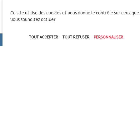
d’Arcachon (COBAN et COBAS). Il exerce également
vous souhaitez activer
ses compétences statutaires à l’intérieur du
Domaine Public Maritime constitué du plan d’eau et de son bassin
versant.
TOUT ACCEPTER
TOUT REFUSER
PERSONNALISER
Syndicat Intercommunal du Bassin d’Arcachon (SIBA)
16 allée Corrigan - CS 40002
33311 ARCACHON Cedex
05 57 52 74 74
administration@siba-bassin-arcachon.fr
Pôle Assainissement et hygiène et santé à Biganos
2a, av de la côte d’argent
33380 BIGANOS
PORTAIL TOURISME DU BASSIN
REVUE DE PRESSE
PORTAIL DE LA MARQUE BASSIN D’ARCACHON