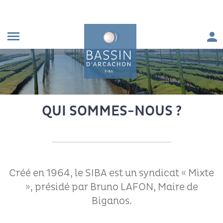
Aller au contenu
Aller à la navigation principale
Aller à la recherche
Aller au pied de page
Men
menu
FIL D'ARIANE
Accueil
QUI SOMMES-NOUS ?
Créé en 1964, le SIBA est un syndicat « Mixte
», présidé par Bruno LAFON, Maire de
Biganos.