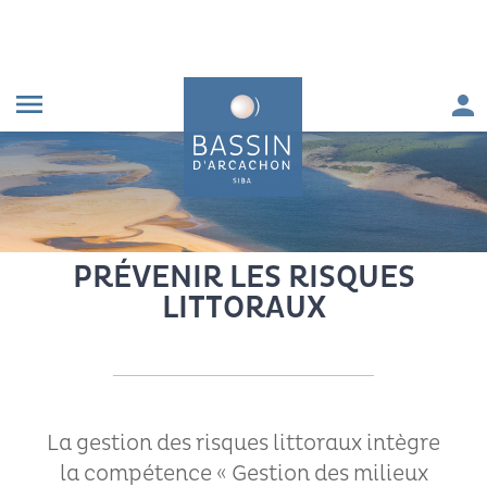
Aller au contenu
Aller à la navigation principale
Aller à la recherche
Aller au pied de page
Men
menu
FIL D'ARIANE
Accueil
Préserver le cadre de vie
PRÉVENIR LES RISQUES
LITTORAUX
L
a gestion des risques littoraux intègre
la
compétence « Gestion des milieux
aquatiques et prévention des inondations »,