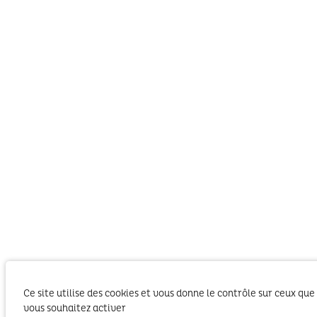
Ce site utilise des cookies et vous donne le contrôle sur ceux que
vous souhaitez activer
Le SIBA, Syndicat Intercommunal du Bassin
d’Arcachon exerce les activités liées à ses
compétences statutaires sur le territoire des 2
TOUT ACCEPTER
TOUT REFUSER
PERSONNALISER
Communautés d’Agglomération du Bassin