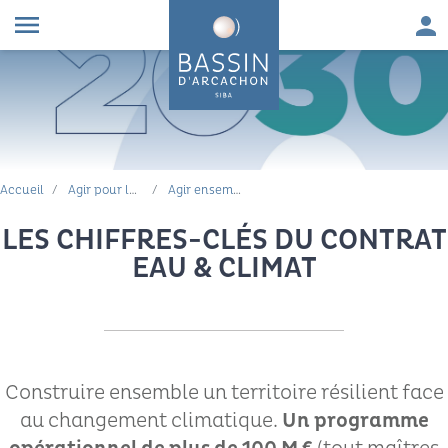
Aller au contenu
Aller à la navigation principale
Aller à la recherche
Aller au pied de page
Men
menu
FIL D'ARIANE
Accueil
Agir pour la qualité de l'eau
Agir ensemble, tous mobilisés : contrat eau & climat 2025-2030
LES CHIFFRES-CLÉS DU CONTRAT
EAU & CLIMAT
Construire ensemble un territoire résilient face
au changement climatique.
Un programme