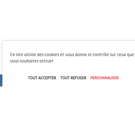
Ce site utilise des cookies et vous donne le contrôle sur ceux que
vous souhaitez activer
Le SIBA, Syndicat Intercommunal du Bassin
d’Arcachon exerce les activités liées à ses
TOUT ACCEPTER
TOUT REFUSER
PERSONNALISER
compétences statutaires sur le territoire des 2
Communautés d’Agglomération du Bassin
d’Arcachon (COBAN et COBAS). Il exerce également
ses compétences statutaires à l’intérieur du
Domaine Public Maritime constitué du plan d’eau et de son bassin
versant.
Syndicat Intercommunal du Bassin d’Arcachon (SIBA)
16 allée Corrigan - CS 40002
33311 ARCACHON Cedex