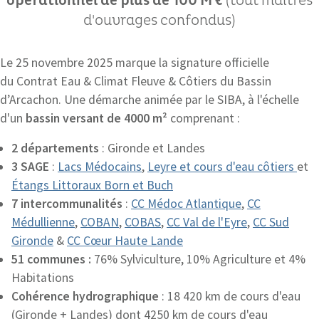
opérationnel de plus de 100 M €
(tout maîtres
d'ouvrages confondus)
Le 25 novembre 2025 marque la signature officielle
du Contrat Eau & Climat Fleuve & Côtiers du Bassin
d’Arcachon. Une démarche animée par le SIBA, à l'échelle
d'un
bassin versant de 4000 m²
comprenant :
2 départements
: Gironde et Landes
3 SAGE
:
Lacs Médocains
,
Leyre et cours d'eau côtiers
et
Étangs Littoraux Born et Buch
7 intercommunalités
:
CC Médoc Atlantique
,
CC
Médullienne
,
COBAN
,
COBAS
,
CC Val de l'Eyre
,
CC Sud
Gironde
&
CC Cœur Haute Lande
51 communes :
76% Sylviculture, 10% Agriculture et 4%
Habitations
Cohérence hydrographique
: 18 420 km de cours d'eau
(Gironde + Landes) dont 4250 km de cours d'eau