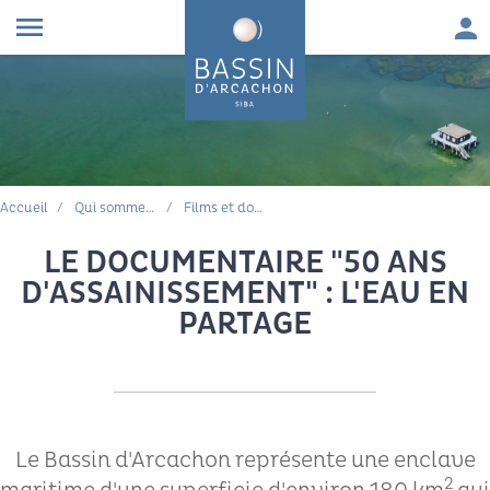
Aller au contenu
Aller à la navigation principale
Aller à la recherche
Aller au pied de page
Men
menu
FIL D'ARIANE
Accueil
Qui sommes-nous ?
Films et documentaires
LE DOCUMENTAIRE "50 ANS
D'ASSAINISSEMENT" : L'EAU EN
PARTAGE
Le Bassin d'Arcachon représente une enclave
2