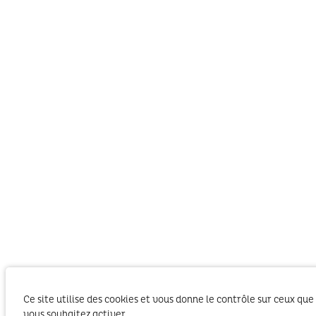
Le SIBA, Syndicat Intercommunal du Bassin
Ce site utilise des cookies et vous donne le contrôle sur ceux que
d’Arcachon exerce les activités liées à ses
vous souhaitez activer