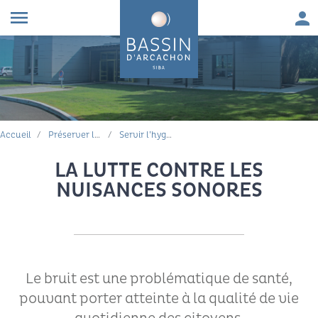
Aller au contenu
Aller à la navigation principale
Aller à la recherche
Aller au pied de page
Men
menu
FIL D'ARIANE
Accueil
Préserver le cadre de vie
Servir l’hygiène et la santé publique
LA LUTTE CONTRE LES
NUISANCES SONORES
Le bruit est une problématique de santé,
pouvant porter atteinte à la qualité de vie