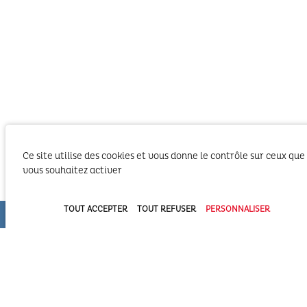
Ce site utilise des cookies et vous donne le contrôle sur ceux que
vous souhaitez activer
Le SIBA, Syndicat Intercommunal du Bassin
d’Arcachon exerce les activités liées à ses
TOUT ACCEPTER
TOUT REFUSER
PERSONNALISER
compétences statutaires sur le territoire des 2
Communautés d’Agglomération du Bassin
d’Arcachon (COBAN et COBAS). Il exerce également
ses compétences statutaires à l’intérieur du
Domaine Public Maritime constitué du plan d’eau et de son bassin
versant.
Syndicat Intercommunal du Bassin d’Arcachon (SIBA)