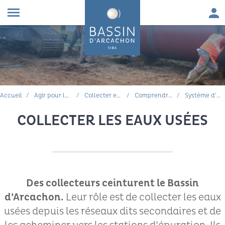
Aller au contenu
Aller à la navigation principale
Aller à la recherche
Aller au pied de page
Men
menu
FIL D'ARIANE
Accueil
Agir pour la qualité de l'eau
Collecter et traiter les eaux usées
Comprendre nos systèmes d'assainissement
Système d’assainissement des 10 communes riveraines du Bassin d’Arcachon
COLLECTER LES EAUX USÉES
Des collecteurs ceinturent le Bassin
d’Arcachon.
Leur rôle est de collecter les eaux
usées depuis les réseaux dits secondaires et de