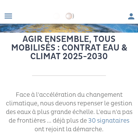
Men
menu
FIL D'ARIANE
Accueil
Agir pour la qualité de l'eau
AGIR ENSEMBLE, TOUS
MOBILISÉS : CONTRAT EAU &
CLIMAT 2025-2030
Face à l'accélération du changement
climatique, nous devons repenser le gestion
des eaux à plus grande échelle. L'eau n'a pas
de frontières ... déjà plus de
30 signataires
ont rejoint la démarche.