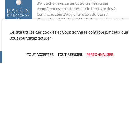
Le SIBA, Syndicat Intercommunal du Bassin
d’Arcachon exerce les activités liées à ses
compétences statutaires sur le territoire des 2
Communautés d’Agglomération du Bassin
Ce site utilise des cookies et vous donne le contrôle sur ceux que
d’Arcachon (COBAN et COBAS). Il exerce également
vous souhaitez activer
ses compétences statutaires à l’intérieur du
Domaine Public Maritime constitué du plan d’eau et de son bassin
versant.
TOUT ACCEPTER
TOUT REFUSER
PERSONNALISER
Syndicat Intercommunal du Bassin d’Arcachon (SIBA)
16 allée Corrigan - CS 40002
33311 ARCACHON Cedex
05 57 52 74 74
administration@siba-bassin-arcachon.fr
Pôle Assainissement et hygiène et santé à Biganos
2a, av de la côte d’argent
33380 BIGANOS
PORTAIL TOURISME DU BASSIN
REVUE DE PRESSE