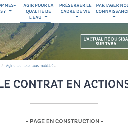
igation principale
OMMES-
AGIR POUR LA
PRÉSERVER LE
PARTAGER NO
S ?
QUALITÉ DE
CADRE DE VIE
CONNAISSANC
L'EAU
L'ACTUALITÉ DU SIBA
SUR TVBA
Agir ensemble, tous mobilisés : contrat eau & climat 2025-2030
LE CONTRAT EN ACTION
- PAGE EN CONSTRUCTION -