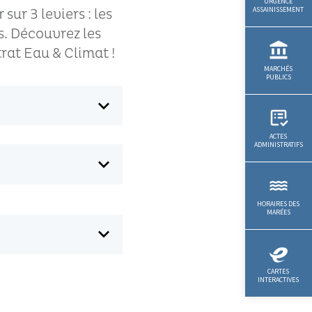
sur 3 leviers : les
s. Découvrez les
rat Eau & Climat !
expand_more
expand_more
expand_more