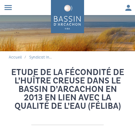
Aller au contenu
Aller à la navigation principale
Aller à la recherche
Aller au pied de page
Men
menu
FIL D'ARIANE
Accueil
Syndicat Intercommunal du Bassin d'Arcachon
ETUDE DE LA FÉCONDITÉ DE
L’HUÎTRE CREUSE DANS LE
BASSIN D’ARCACHON EN
2013 EN LIEN AVEC LA
QUALITÉ DE L’EAU (FÉLIBA)