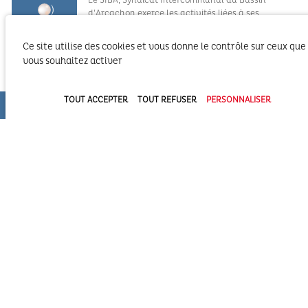
Le SIBA, Syndicat Intercommunal du Bassin
d’Arcachon exerce les activités liées à ses
compétences statutaires sur le territoire des 2
Communautés d’Agglomération du Bassin
Ce site utilise des cookies et vous donne le contrôle sur ceux que
d’Arcachon (COBAN et COBAS). Il exerce également
vous souhaitez activer
ses compétences statutaires à l’intérieur du
Domaine Public Maritime constitué du plan d’eau et de son bassin
versant.
TOUT ACCEPTER
TOUT REFUSER
PERSONNALISER
Syndicat Intercommunal du Bassin d’Arcachon (SIBA)
16 allée Corrigan - CS 40002
33311 ARCACHON Cedex
05 57 52 74 74
administration@siba-bassin-arcachon.fr
Pôle Assainissement et hygiène et santé à Biganos
2a, av de la côte d’argent
33380 BIGANOS
PORTAIL TOURISME DU BASSIN
REVUE DE PRESSE