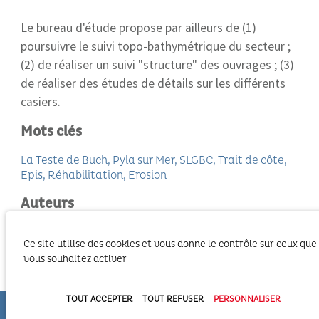
Le bureau d'étude propose par ailleurs de (1)
poursuivre le suivi topo-bathymétrique du secteur ;
(2) de réaliser un suivi "structure" des ouvrages ; (3)
de réaliser des études de détails sur les différents
casiers.
Mots clés
La Teste de Buch
Pyla sur Mer
SLGBC
Trait de côte
Epis
Réhabilitation
Erosion
Auteurs
ARTELIA
Ce site utilise des cookies et vous donne le contrôle sur ceux que
vous souhaitez activer
Organismes partenaires
Bureau d'études ARTELIA ; Syndicat Intercommunal
TOUT ACCEPTER
TOUT REFUSER
PERSONNALISER
du Bassin d'Arcachon (SIBA) ; Commune de la Teste de