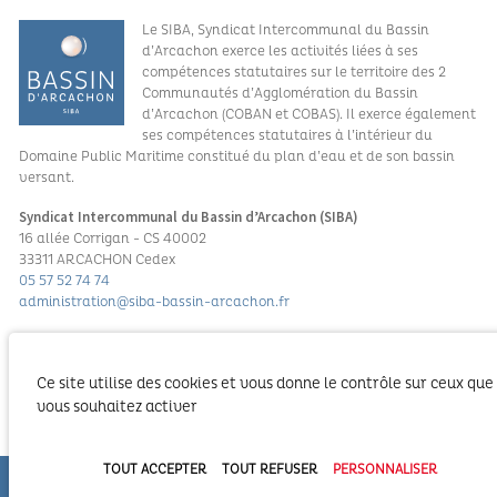
Le SIBA, Syndicat Intercommunal du Bassin
d’Arcachon exerce les activités liées à ses
compétences statutaires sur le territoire des 2
Communautés d’Agglomération du Bassin
d’Arcachon (COBAN et COBAS). Il exerce également
ses compétences statutaires à l’intérieur du
Domaine Public Maritime constitué du plan d’eau et de son bassin
versant.
Syndicat Intercommunal du Bassin d’Arcachon (SIBA)
16 allée Corrigan - CS 40002
33311 ARCACHON Cedex
05 57 52 74 74
administration@siba-bassin-arcachon.fr
Pôle Assainissement et hygiène et santé à Biganos
2a, av de la côte d’argent
Ce site utilise des cookies et vous donne le contrôle sur ceux que
33380 BIGANOS
vous souhaitez activer
PORTAIL TOURISME DU BASSIN
TOUT ACCEPTER
TOUT REFUSER
PERSONNALISER
REVUE DE PRESSE