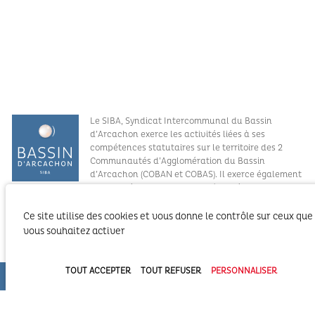
Le SIBA, Syndicat Intercommunal du Bassin
d’Arcachon exerce les activités liées à ses
compétences statutaires sur le territoire des 2
Communautés d’Agglomération du Bassin
d’Arcachon (COBAN et COBAS). Il exerce également
ses compétences statutaires à l’intérieur du
Domaine Public Maritime constitué du plan d’eau et de son bassin
versant.
Ce site utilise des cookies et vous donne le contrôle sur ceux que
vous souhaitez activer
Syndicat Intercommunal du Bassin d’Arcachon (SIBA)
16 allée Corrigan - CS 40002
33311 ARCACHON Cedex
TOUT ACCEPTER
TOUT REFUSER
PERSONNALISER
05 57 52 74 74
administration@siba-bassin-arcachon.fr