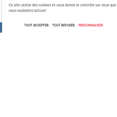
Le SIBA, Syndicat Intercommunal du Bassin
Ce site utilise des cookies et vous donne le contrôle sur ceux que
d’Arcachon exerce les activités liées à ses
compétences statutaires sur le territoire des 2
vous souhaitez activer
Communautés d’Agglomération du Bassin
d’Arcachon (COBAN et COBAS). Il exerce également
ses compétences statutaires à l’intérieur du
TOUT ACCEPTER
TOUT REFUSER
PERSONNALISER
Domaine Public Maritime constitué du plan d’eau et de son bassin
versant.
Syndicat Intercommunal du Bassin d’Arcachon (SIBA)
16 allée Corrigan - CS 40002
33311 ARCACHON Cedex
05 57 52 74 74
administration@siba-bassin-arcachon.fr
Pôle Assainissement et hygiène et santé à Biganos
2a, av de la côte d’argent
33380 BIGANOS
PORTAIL TOURISME DU BASSIN
REVUE DE PRESSE