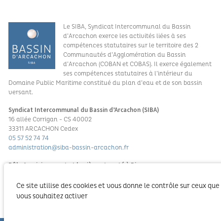
Le SIBA, Syndicat Intercommunal du Bassin
d’Arcachon exerce les activités liées à ses
compétences statutaires sur le territoire des 2
Communautés d’Agglomération du Bassin
d’Arcachon (COBAN et COBAS). Il exerce également
ses compétences statutaires à l’intérieur du
Domaine Public Maritime constitué du plan d’eau et de son bassin
versant.
Syndicat Intercommunal du Bassin d’Arcachon (SIBA)
16 allée Corrigan - CS 40002
33311 ARCACHON Cedex
05 57 52 74 74
administration@siba-bassin-arcachon.fr
Pôle Assainissement et hygiène et santé à Biganos
2a, av de la côte d’argent
33380 BIGANOS
Ce site utilise des cookies et vous donne le contrôle sur ceux que
vous souhaitez activer
PORTAIL TOURISME DU BASSIN