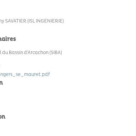
my SAVATIER (ISL INGENIERIE)
naires
du Bassin d'Arcachon (SIBA)
e
ngers_se_mauret.pdf
n
on