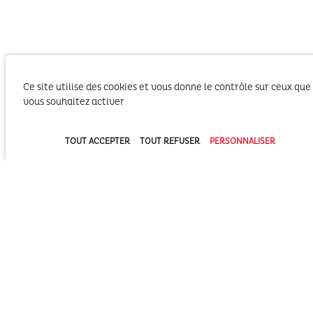
Ce site utilise des cookies et vous donne le contrôle sur ceux que
vous souhaitez activer
TOUT ACCEPTER
TOUT REFUSER
PERSONNALISER
Le SIBA, Syndicat Intercommunal du Bassin
d’Arcachon exerce les activités liées à ses
compétences statutaires sur le territoire des 2
Communautés d’Agglomération du Bassin
d’Arcachon (COBAN et COBAS). Il exerce également
ses compétences statutaires à l’intérieur du
Domaine Public Maritime constitué du plan d’eau et de son bassin