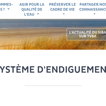
igation principale
OMMES-
AGIR POUR LA
PRÉSERVER LE
PARTAGER NO
S ?
QUALITÉ DE
CADRE DE VIE
CONNAISSANC
L'EAU
L'ACTUALITÉ DU SIBA
SUR TVBA
YSTÈME D'ENDIGUEME