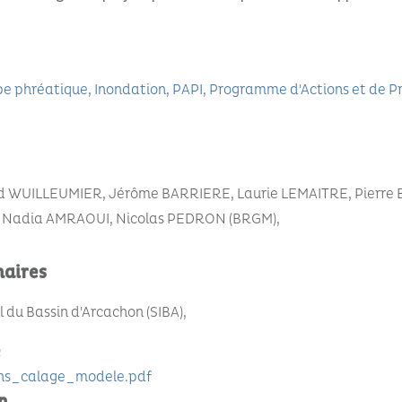
e phréatique
Inondation
PAPI
Programme d'Actions et de P
ud WUILLEUMIER, Jérôme BARRIERE, Laurie LEMAITRE, Pierre
, Nadia AMRAOUI, Nicolas PEDRON (BRGM)
naires
du Bassin d'Arcachon (SIBA)
e
s_calage_modele.pdf