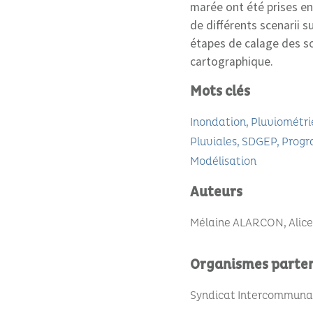
marée ont été prises e
de différents scenarii s
étapes de calage des s
cartographique.
Mots clés
Inondation
Pluviométri
Pluviales
SDGEP
Progr
Modélisation
Auteurs
Mélaine ALARCON, Alic
Organismes parte
Syndicat Intercommunal 