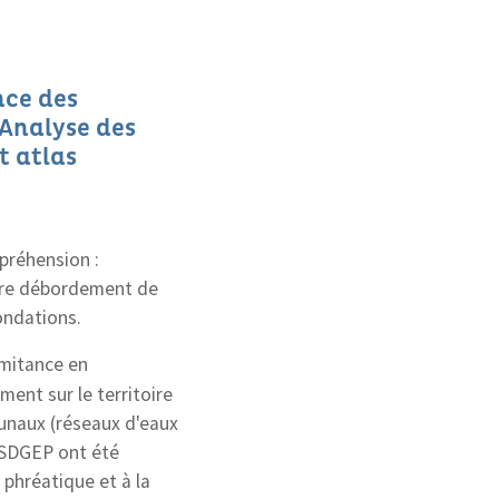
nce des
 Analyse des
t atlas
préhension :
ore débordement de
ondations.
omitance en
ent sur le territoire
unaux (réseaux d'eaux
s SDGEP ont été
phréatique et à la