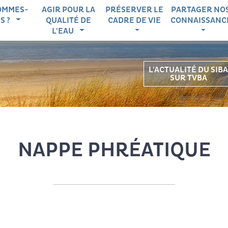
igation principale
OMMES-
AGIR POUR LA
PRÉSERVER LE
PARTAGER NO
S ?
QUALITÉ DE
CADRE DE VIE
CONNAISSANC
L'EAU
L'ACTUALITÉ DU SIBA
SUR TVBA
NAPPE PHRÉATIQUE