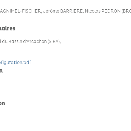
 CAGNIMEL-FISCHER, Jérôme BARRIERE, Nicolas PEDRON (BR
naires
du Bassin d'Arcachon (SIBA)
e
iguration.pdf
n
on