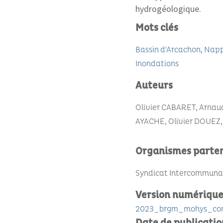
hydrogéologique.
Mots clés
Bassin d'Arcachon
Napp
Inondations
Auteurs
Olivier CABARET, Arna
AYACHE, Olivier DOUEZ
Organismes parte
Syndicat Intercommunal 
Version numériqu
2023_brgm_mohys_con