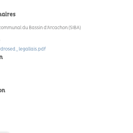
naires
communal du Bassin d'Arcachon (SIBA)
e
drosed_legallais.pdf
n
on