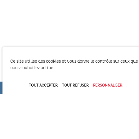
Ce site utilise des cookies et vous donne le contrôle sur ceux que
vous souhaitez activer
TOUT ACCEPTER
TOUT REFUSER
PERSONNALISER
Le SIBA, Syndicat Intercommunal du Bassin
d’Arcachon exerce les activités liées à ses
compétences statutaires sur le territoire des 2
Communautés d’Agglomération du Bassin
d’Arcachon (COBAN et COBAS). Il exerce également
ses compétences statutaires à l’intérieur du
Domaine Public Maritime constitué du plan d’eau et de son bassin
versant.