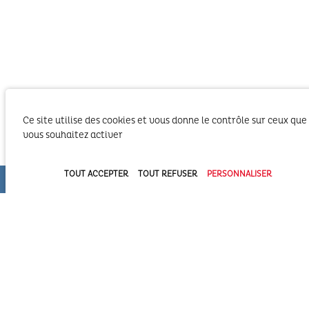
Ce site utilise des cookies et vous donne le contrôle sur ceux que
vous souhaitez activer
TOUT ACCEPTER
TOUT REFUSER
PERSONNALISER
Le SIBA, Syndicat Intercommunal du Bassin
d’Arcachon exerce les activités liées à ses
compétences statutaires sur le territoire des 2
Communautés d’Agglomération du Bassin
d’Arcachon (COBAN et COBAS). Il exerce également
ses compétences statutaires à l’intérieur du
Domaine Public Maritime constitué du plan d’eau et de son bassin