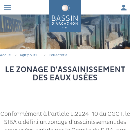
Aller au contenu
Aller à la navigation principale
Aller à la recherche
Aller au pied de page
Men
menu
FIL D'ARIANE
Accueil
Agir pour la qualité de l'eau
Collecter et traiter les eaux usées
LE ZONAGE D'ASSAINISSEMENT
DES EAUX USÉES
Conformément à l’article L.2224-10 du CGCT, le
SIBA a défini un zonage d’assainissement des