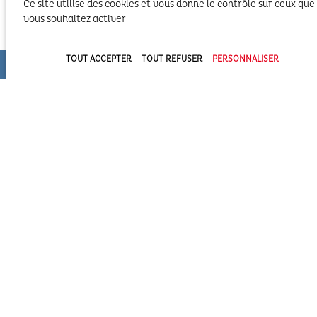
Ce site utilise des cookies et vous donne le contrôle sur ceux que
d’Arcachon exerce les activités liées à ses
vous souhaitez activer
compétences statutaires sur le territoire des 2
Communautés d’Agglomération du Bassin
d’Arcachon (COBAN et COBAS). Il exerce également
TOUT ACCEPTER
TOUT REFUSER
PERSONNALISER
ses compétences statutaires à l’intérieur du
Domaine Public Maritime constitué du plan d’eau et de son bassin
versant.
Syndicat Intercommunal du Bassin d’Arcachon (SIBA)
16 allée Corrigan - CS 40002
33311 ARCACHON Cedex
05 57 52 74 74
administration@siba-bassin-arcachon.fr
Pôle Assainissement et hygiène et santé à Biganos
2a, av de la côte d’argent
33380 BIGANOS
PORTAIL TOURISME DU BASSIN
REVUE DE PRESSE
PORTAIL DE LA MARQUE BASSIN D’ARCACHON