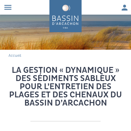
Aller au contenu
Aller à la navigation principale
Aller à la recherche
Aller au pied de page
Men
menu
FIL D'ARIANE
Accueil
LA GESTION « DYNAMIQUE »
DES SÉDIMENTS SABLEUX
POUR L’ENTRETIEN DES
PLAGES ET DES CHENAUX DU
BASSIN D’ARCACHON