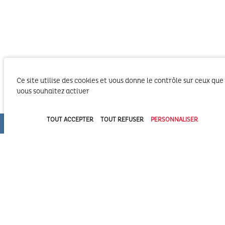
Ce site utilise des cookies et vous donne le contrôle sur ceux que
Le SIBA, Syndicat Intercommunal du Bassin
vous souhaitez activer
d’Arcachon exerce les activités liées à ses
compétences statutaires sur le territoire des 2
Communautés d’Agglomération du Bassin
TOUT ACCEPTER
TOUT REFUSER
PERSONNALISER
d’Arcachon (COBAN et COBAS). Il exerce également
ses compétences statutaires à l’intérieur du
Domaine Public Maritime constitué du plan d’eau et de son bassin
versant.
Syndicat Intercommunal du Bassin d’Arcachon (SIBA)
16 allée Corrigan - CS 40002
33311 ARCACHON Cedex
05 57 52 74 74
administration@siba-bassin-arcachon.fr