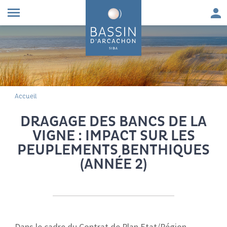
Aller au contenu
Aller à la navigation principale
Aller à la recherche
Aller au pied de page
Men
menu
FIL D'ARIANE
Accueil
DRAGAGE DES BANCS DE LA
VIGNE : IMPACT SUR LES
PEUPLEMENTS BENTHIQUES
(ANNÉE 2)