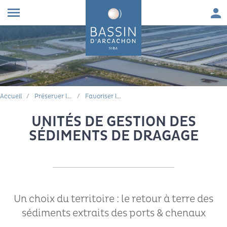
Aller au contenu
Aller à la navigation principale
Aller à la recherche
Aller au pied de page
Men
menu
FIL D'ARIANE
Accueil
Préserver le cadre de vie
Favoriser la navigabilité
UNITÉS DE GESTION DES
SÉDIMENTS DE DRAGAGE
Un choix du territoire : le retour à terre des
sédiments extraits des ports & chenaux