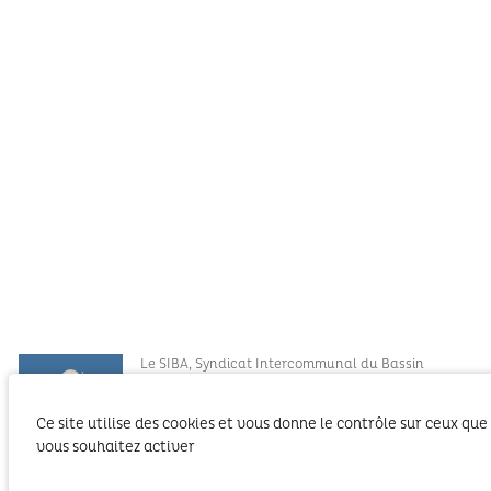
Le SIBA, Syndicat Intercommunal du Bassin
d’Arcachon exerce les activités liées à ses
compétences statutaires sur le territoire des 2
Ce site utilise des cookies et vous donne le contrôle sur ceux que
Communautés d’Agglomération du Bassin
vous souhaitez activer
d’Arcachon (COBAN et COBAS). Il exerce également
ses compétences statutaires à l’intérieur du
Domaine Public Maritime constitué du plan d’eau et de son bassin